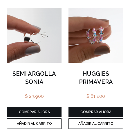
DENAS
CADENAS
DIJES
ESCL
N DIJE
SEMI ARGOLLA
HUGGIES
SONIA
PRIMAVERA
$ 23.900
$ 61.400
COMPRAR AHORA
COMPRAR AHORA
AÑADIR AL CARRITO
AÑADIR AL CARRITO